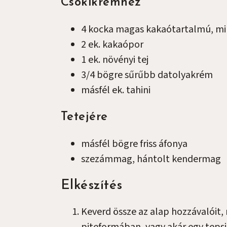
Csokikrémhez
4
kocka
magas kakaótartalmú, mi
2
ek.
kakaópor
1
ek.
növényi tej
3/4
bögre
sűrűbb datolyakrém
másfél
ek.
tahini
Tetejére
másfél
bögre
friss áfonya
szezámmag, hántolt kendermag
Elkészítés
Keverd össze az alap hozzávalóit,