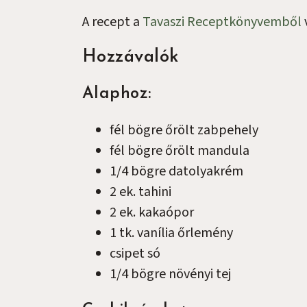
A recept a
Tavaszi Receptkönyvemből
Hozzávalók
Alaphoz:
fél
bögre
őrölt zabpehely
fél
bögre
őrölt mandula
1/4
bögre
datolyakrém
2
ek.
tahini
2
ek.
kakaópor
1
tk.
vanília őrlemény
csipet
só
1/4
bögre
növényi tej