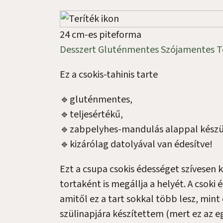
24 cm-es piteforma
Desszert
Gluténmentes
Szójamentes
T
Ez a csokis-tahinis tarte
🔹️gluténmentes,
🔹️teljesértékű,
🔹️zabpelyhes-mandulás alappal készü
🔹️kizárólag datolyával van édesítve!
Ezt a csupa csokis édességet szívesen 
tortaként is megállja a helyét. A csoki 
amitől ez a tart sokkal több lesz, min
szülinapjára készítettem (mert ez az e