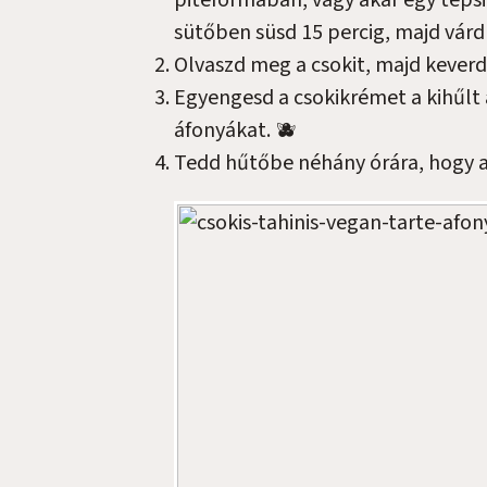
piteformában, vagy akár egy tepsi
sütőben süsd 15 percig, majd várd 
Olvaszd meg a csokit, majd keverd
Egyengesd a csokikrémet a kihűlt a
áfonyákat. 🫐
Tedd hűtőbe néhány órára, hogy a 