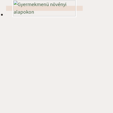
Ajánló
Iratkozz fel hírlevelemre!
Ne maradj le a legújabb receptekről