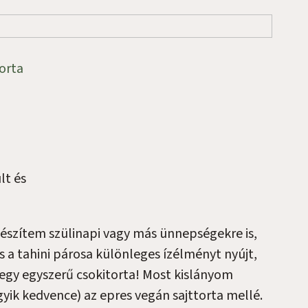
orta
lt és
készítem szülinapi vagy más ünnepségekre is,
és a tahini párosa különleges ízélményt nyújt,
t egy egyszerű csokitorta! Most kislányom
gyik kedvence) az epres vegán sajttorta mellé.