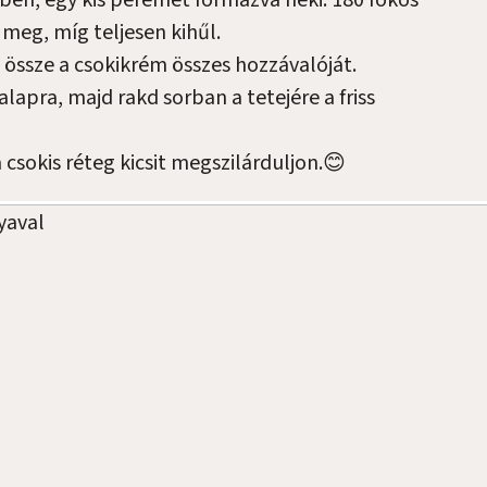
ben, egy kis peremet formázva neki. 180 fokos
meg, míg teljesen kihűl.
 össze a csokikrém összes hozzávalóját.
lapra, majd rakd sorban a tetejére a friss
csokis réteg kicsit megszilárduljon.😊