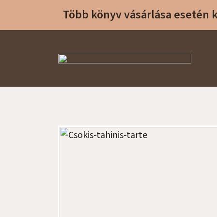
Több könyv vásárlása esetén
Sike Betti Kezdőlap