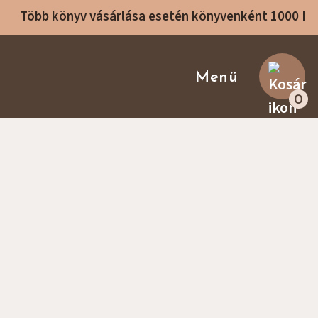
Több könyv vásárlása esetén könyvenként 1000 F
Menü
Sike Betti Kezdőlap
0
Receptek
Rólam
Receptkönyvek
Főzőtanfolyamok
Konzultáció
Blog
Ajánló