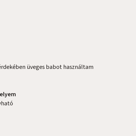
 érdekében üveges babot használtam
zselyem
yható