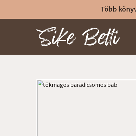
Több könyv
Sike Betti Kezdőlap