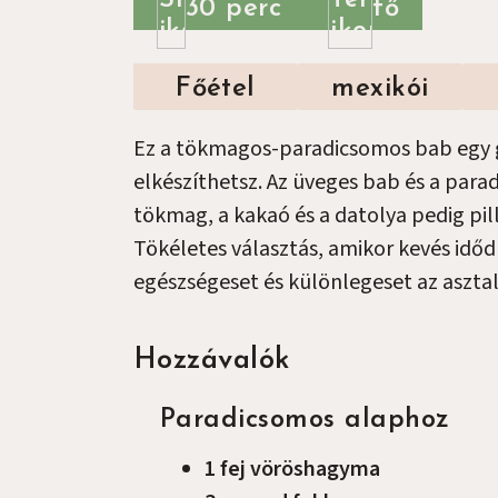
30 perc
fő
Főétel
mexikói
Ez a tökmagos-paradicsomos bab egy gyo
elkészíthetsz. Az üveges bab és a para
tökmag, a kakaó és a datolya pedig pil
Tökéletes választás, amikor kevés időd 
egészségeset és különlegeset az asztal
Hozzávalók
Paradicsomos alaphoz
1
fej
vöröshagyma