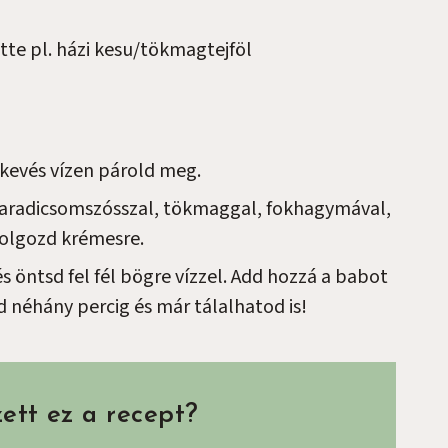
tte pl. házi kesu/tökmagtejföl
 kevés vízen párold meg.
aradicsomszósszal, tökmaggal, fokhagymával,
dolgozd krémesre.
 öntsd fel fél bögre vízzel. Add hozzá a babot
d néhány percig és már tálalhatod is!
ett ez a recept?
Az e-mail címet nem tesszük közzé.
A kötelező mezőket
*
karakterrel jelöltük