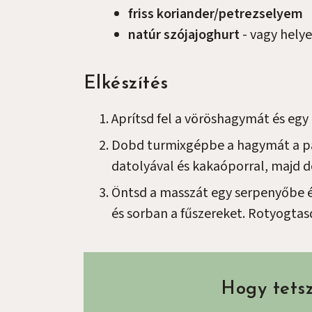
friss koriander/petrezselyem
natúr szójajoghurt
-
vagy helye
Elkészítés
Aprítsd fel a vöröshagymát és egy
Dobd turmixgépbe a hagymát a p
datolyával és kakaóporral, majd 
Öntsd a masszát egy serpenyőbe és
és sorban a fűszereket. Rotyogtas
Hogy tetsz