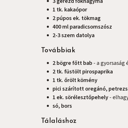
3
gerezd
fokhagyma
1
tk.
kakaópor
2
púpos ek.
tökmag
400
ml
paradicsomszósz
2-3
szem
datolya
Továbbiak
2
bögre
főtt bab
-
a gyorsaság
2
tk.
füstölt pirospaprika
1
tk.
őrölt kömény
pici szárított oregánó, petre
1
ek.
sörélesztőpehely
-
elhag
só, bors
Tálaláshoz