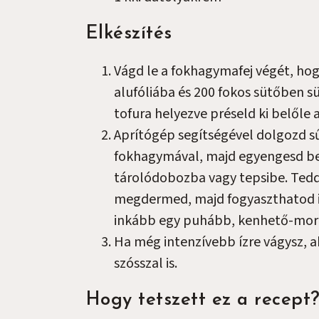
Elkészítés
Vágd le a fokhagymafej végét, hog
alufóliába és 200 fokos sütőben s
tofura helyezve préseld ki belőle a
Aprítógép segítségével dolgozd 
fokhagymával, majd egyengesd bel
tárolódobozba vagy tepsibe. Tedd 
megdermed, majd fogyaszthatod is
inkább egy puhább, kenhető-morz
Ha még intenzívebb ízre vágysz, ak
szósszal is.
Hogy tetszett ez a recept