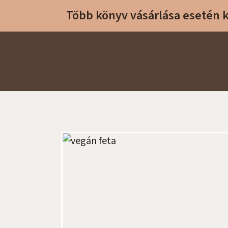
Több könyv vásárlása esetén
Sike Betti Kezdőlap