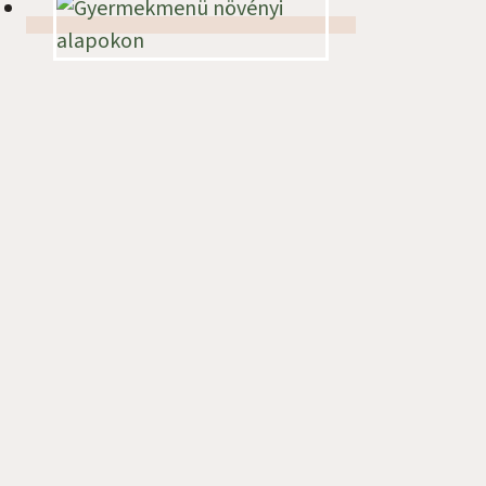
Ajánló
Iratkozz fel hírlevelemre!
Ne maradj le a legújabb receptekről
és főzéssel kapcsolatos