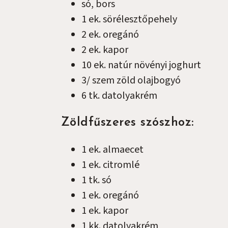
só, bors
1
ek.
sörélesztőpehely
2
ek.
oregánó
2
ek.
kapor
10
ek.
natúr növényi joghurt
3/
szem
zöld olajbogyó
6
tk.
datolyakrém
Zöldfűszeres szószhoz:
1
ek.
almaecet
1
ek.
citromlé
1
tk.
só
1
ek.
oregánó
1
ek.
kapor
1
kk.
datolyakrém