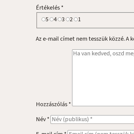
Értékelés
*
5
4
3
2
1
Az e-mail címet nem tesszük közzé.
A 
Hozzászólás
*
Név
*