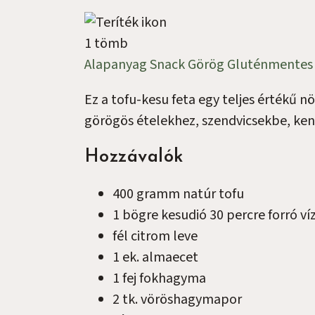
1 tömb
Alapanyag
Snack
Görög
Gluténmente
Ez a tofu-kesu feta egy teljes értékű n
görögös ételekhez, szendvicsekbe, kenc
Hozzávalók
400
gramm
natúr tofu
1
bögre
kesudió 30 percre forró v
fél
citrom
leve
1
ek.
almaecet
1
fej
fokhagyma
2
tk.
vöröshagymapor