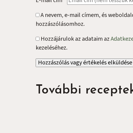
E-mail cím
*
A nevem, e-mail címem, és webolda
hozzászólásomhoz.
Hozzájárulok az adataim az
Adatkeze
kezeléséhez.
További recepte