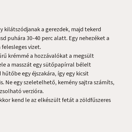
y kilátszódjanak a gerezdek, majd tekerd
üsd puhára 30-40 perc alatt. Egy nehezéket a
 felesleges vizet.
sűrű krémmé a hozzávalókat a megsült
e a masszát egy sütőpapírral bélelt
hűtőbe egy éjszakára, így egy kicsit
. Ne egy szeletelhető, kemény sajtra számíts,
solható verzióra.
kor kend le az elkészült fetát a zöldfűszeres
?