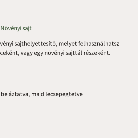
s
Növényi sajt
övényi sajthelyettesítő, melyet felhasználhatsz
eként, vagy egy növényi sajttál részeként.
ízbe áztatva, majd lecsepegtetve