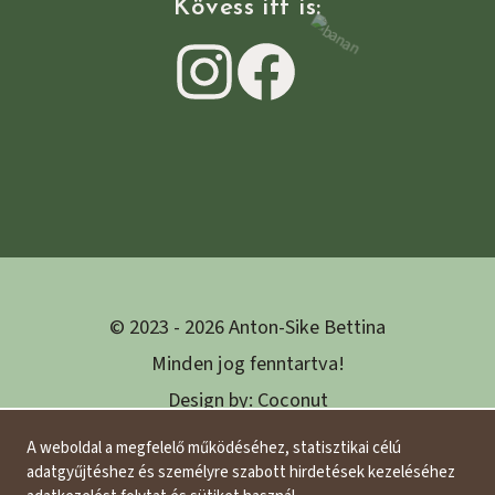
Kövess itt is:
This vegan website was
© 2023 - 2026 Anton-Sike Bettina
Minden jog fenntartva!
Design
by:
Coconut
­ed with love
Design sustainable
A weboldal a megfelelő működéséhez, statisztikai célú
adatgyűjtéshez és személyre szabott hirdetések kezeléséhez