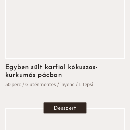
Egyben sült karfiol kókuszos-
kurkumás pácban
50 perc
Gluténmentes
Ínyenc
1 tepsi
Desszert