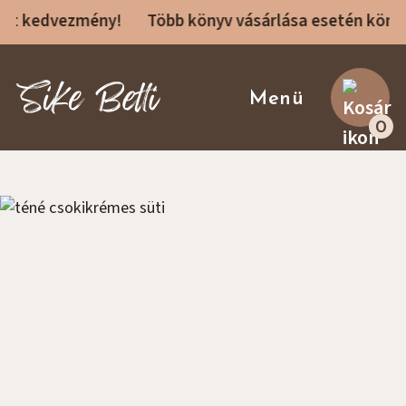
kedvezmény!
Több könyv vásárlása esetén könyvenk
Sike Betti Kezdőlap
Menü
0
Receptek
Rólam
Receptkönyvek
Főzőtanfolyamok
Konzultáció
Blog
Ajánló