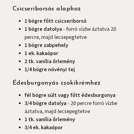
Csicseriborsós alaphoz
1
bögre
főtt csicseriborsó
1
bögre
datolya
-
forró vízbe áztatva 20
percre, majd lecsepegtetve
1
bögre
zabpehely
1
ek.
kakaópor
2
tk.
vanília őrlemény
1/4
bögre
növényi tej
Édesburgonyás csokikrémhez
fél
bögre
sült vagy főtt édesburgonya
3/4
bögre
datolya
-
20 percre forró vízbe
áztatva, majd lecsepegtetve
1
tk.
vanília őrlemény
3/4
ek.
kakaópor