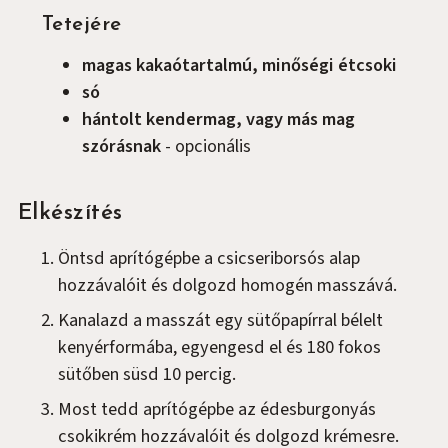
Tetejére
magas kakaótartalmú, minőségi étcsoki
só
hántolt kendermag, vagy más mag
szórásnak
-
opcionális
Elkészítés
Öntsd aprítógépbe a csicseriborsós alap
hozzávalóit és dolgozd homogén masszává.
Kanalazd a masszát egy sütőpapírral bélelt
kenyérformába, egyengesd el és 180 fokos
sütőben süsd 10 percig.
Most tedd aprítógépbe az édesburgonyás
csokikrém hozzávalóit és dolgozd krémesre.