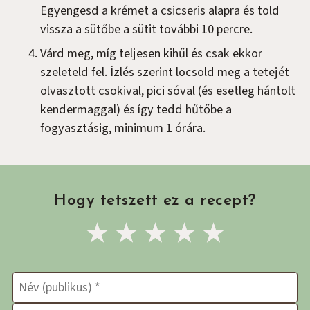
Egyengesd a krémet a csicseris alapra és told
vissza a sütőbe a sütit további 10 percre.
Várd meg, míg teljesen kihűl és csak ekkor
szeleteld fel. Ízlés szerint locsold meg a tetejét
olvasztott csokival, pici sóval (és esetleg hántolt
kendermaggal) és így tedd hűtőbe a
fogyasztásig, minimum 1 órára.
Hogy tetszett ez a recept?
Az e-mail címet nem tesszük 
A kötelező mezőket
*
karakter
Értékelés
*
1
2
3
4
5
Név
*