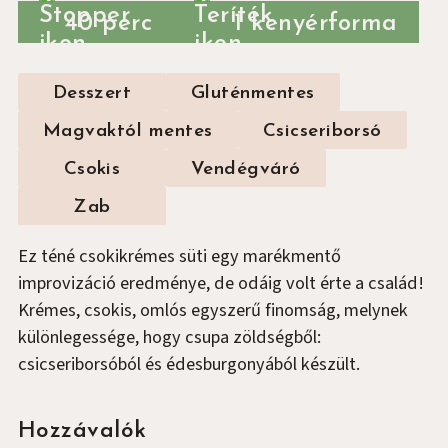
40 perc
1 kenyérforma
Desszert
Gluténmentes
Magvaktól mentes
Csicseriborsó
Csokis
Vendégváró
Zab
Ez téné csokikrémes süti egy marékmentő
improvizáció eredménye, de odáig volt érte a család!
Krémes, csokis, omlós egyszerű finomság, melynek
különlegessége, hogy csupa zöldségből:
csicseriborsóból és édesburgonyából készült.
Hozzávalók