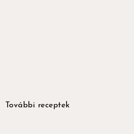
Név
Please wait...
Feliratkozom
Hozzájárulok az adataim az
Adatkezelési
tájékoztatóban
foglaltak szerinti
kezeléséhez.
Köszönjük a feliratkozást!
További receptek