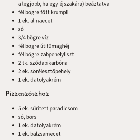
a legjobb, ha egy éjszakára) beáztatva
fél
bögre
főtt krumpli
1
ek.
almaecet
só
3/4
bögre
víz
fél
bögre
útifűmaghéj
fél
bögre
zabpehelyliszt
2
tk.
szódabikarbóna
2
ek.
sörélesztőpehely
1
ek.
datolyakrém
Pizzaszószhoz
5
ek.
sűrített paradicsom
só, bors
1
ek.
datolyakrém
1
ek.
balzsamecet