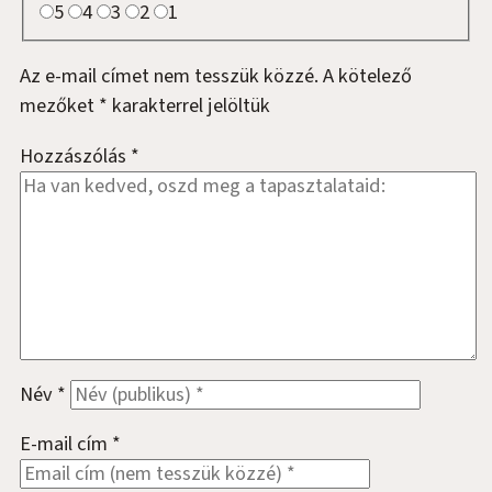
5
4
3
2
1
Az e-mail címet nem tesszük közzé.
A kötelező
mezőket
*
karakterrel jelöltük
Hozzászólás
*
Név
*
E-mail cím
*