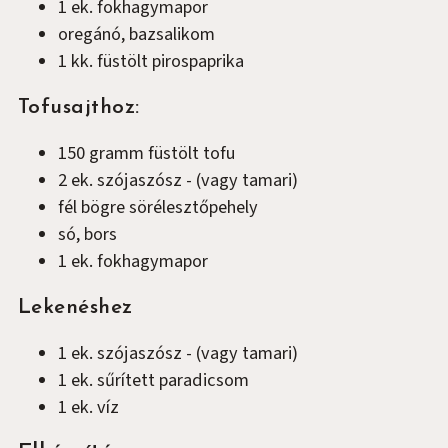
1
ek.
fokhagymapor
oregánó, bazsalikom
1
kk.
füstölt pirospaprika
Tofusajthoz:
150
gramm
füstölt tofu
2
ek.
szójaszósz
-
(vagy tamari)
fél
bögre
sörélesztőpehely
só, bors
1
ek.
fokhagymapor
Lekenéshez
1
ek.
szójaszósz
-
(vagy tamari)
1
ek.
sűrített paradicsom
1
ek.
víz