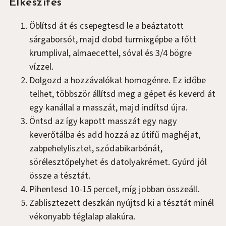
Elkészítés
Öblítsd át és csepegtesd le a beáztatott
sárgaborsót, majd dobd turmixgépbe a főtt
krumplival, almaecettel, sóval és 3/4 bögre
vízzel.
Dolgozd a hozzávalókat homogénre. Ez időbe
telhet, többször állítsd meg a gépet és keverd át
egy kanállal a masszát, majd indítsd újra.
Öntsd az így kapott masszát egy nagy
keverőtálba és add hozzá az útifű maghéjat,
zabpehelylisztet, szódabikarbónát,
sörélesztőpelyhet és datolyakrémet. Gyúrd jól
össze a tésztát.
Pihentesd 10-15 percet, míg jobban összeáll.
Zablisztezett deszkán nyújtsd ki a tésztát minél
vékonyabb téglalap alakúra.