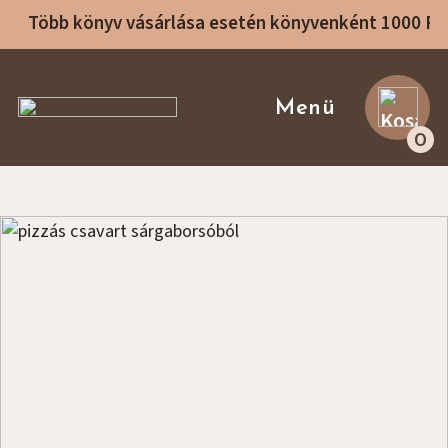
Több könyv vásárlása esetén könyvenként 1000 F
Sike Betti Kezdőlap
Menü
0
Receptek
Rólam
Receptkönyvek
Főzőtanfolyamok
Konzultáció
Blog
Ajánló