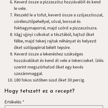
Keverd össze a pizzaszósz hozzávalóit és kend
le vele.
Reszeld le a tofut, keverd össze a szójaszósszal,
sörélesztőpehellyel, sóval, borssal és
fokhagymaporral, majd szórd a pizzaszószra.
Vágj ujjnyi csíkokat a tésztából, hajtsd őket
félbe, majd tekerj rajtuk néhányat és helyezd
őket sütőpapírral bélelt tepsire.
Keverd össze a lekenéshez szükséges
hozzávalókat és kend át vele a tekercseket. Ízlés
szerint megszórhatod őket egy kevés
szezámmaggal.
180 fokos sütőben süsd őket 30 percig.
Hogy tetszett ez a recept?
Értékelés
*