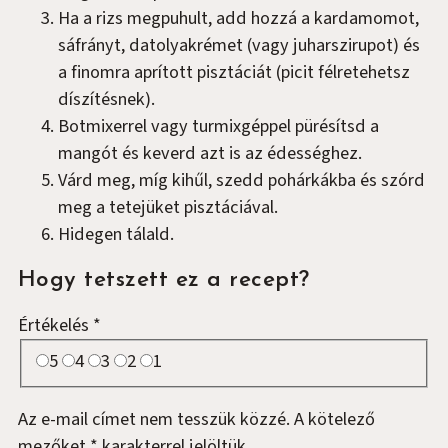
Ha a rizs megpuhult, add hozzá a kardamomot,
sáfrányt, datolyakrémet (vagy juharszirupot) és
a finomra aprított pisztáciát (picit félretehetsz
díszítésnek).
Botmixerrel vagy turmixgéppel pürésítsd a
mangót és keverd azt is az édességhez.
Várd meg, míg kihűl, szedd pohárkákba és szórd
meg a tetejüket pisztáciával.
Hidegen tálald.
Hogy tetszett ez a recept?
Értékelés
*
5
4
3
2
1
Az e-mail címet nem tesszük közzé.
A kötelező
mezőket
*
karakterrel jelöltük