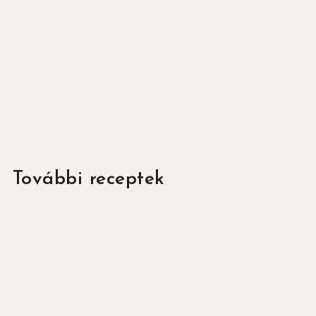
Hozzájárulok az adataim az
Adatkezelési
tájékoztatóban
foglaltak szerinti
kezeléséhez.
Köszönjük a feliratkozást!
További receptek