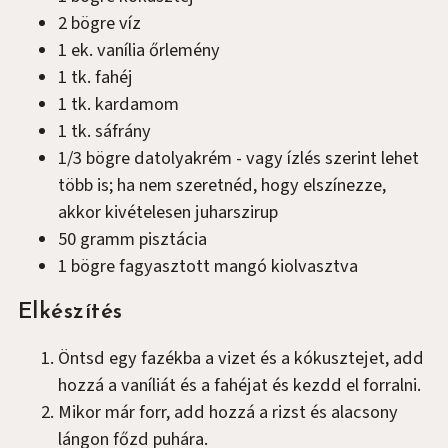
2
bögre
víz
1
ek.
vanília őrlemény
1
tk.
fahéj
1
tk.
kardamom
1
tk.
sáfrány
1/3
bögre
datolyakrém
-
vagy ízlés szerint lehet
több is; ha nem szeretnéd, hogy elszínezze,
akkor kivételesen juharszirup
50
gramm
pisztácia
1
bögre
fagyasztott mangó kiolvasztva
Elkészítés
Öntsd egy fazékba a vizet és a kókusztejet, add
hozzá a vaníliát és a fahéjat és kezdd el forralni.
Mikor már forr, add hozzá a rizst és alacsony
lángon főzd puhára.