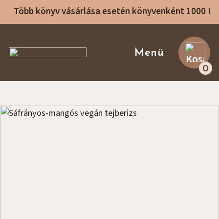
Több könyv vásárlása esetén könyvenként 1000 F
Sike Betti Kezdőlap
Menü
0
Receptek
Rólam
Receptkönyvek
Főzőtanfolyamok
Konzultáció
Blog
Ajánló