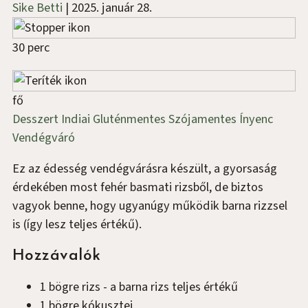
Sike Betti
|
2025. január 28.
30 perc
fő
Desszert
Indiai
Gluténmentes
Szójamentes
Ínyenc
Vendégváró
Ez az édesség vendégvárásra készült, a gyorsaság
érdekében most fehér basmati rizsből, de biztos
vagyok benne, hogy ugyanúgy működik barna rizzsel
is (így lesz teljes értékű).
Hozzávalók
1
bögre
rizs
-
a barna rizs teljes értékű
1
bögre
kókusztej