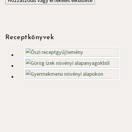
Oldalsáv
Receptkönyvek