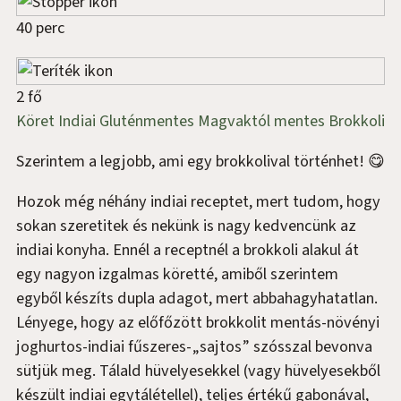
40 perc
2 fő
Köret
Indiai
Gluténmentes
Magvaktól mentes
Brokkoli
Szerintem a legjobb, ami egy brokkolival történhet! 😋
Hozok még néhány indiai receptet, mert tudom, hogy
sokan szeretitek és nekünk is nagy kedvencünk az
indiai konyha. Ennél a receptnél a brokkoli alakul át
egy nagyon izgalmas köretté, amiből szerintem
egyből készíts dupla adagot, mert abbahagyhatatlan.
Lényege, hogy az előfőzött brokkolit mentás-növényi
joghurtos-indiai fűszeres-„sajtos” szósszal bevonva
sütjük meg. Tálald hüvelyesekkel (vagy hüvelyesekből
készült indiai egytálétellel), teljes értékű gabonával,