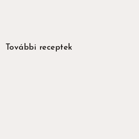
Köszönjük a feliratkozást!
További receptek