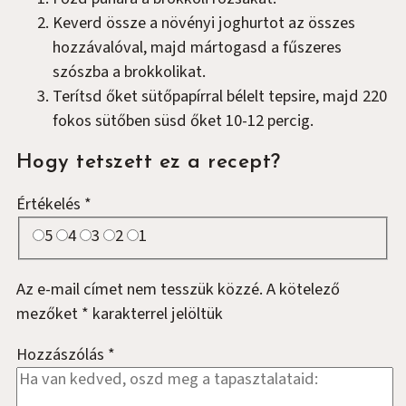
Keverd össze a növényi joghurtot az összes
hozzávalóval, majd mártogasd a fűszeres
szószba a brokkolikat.
Terítsd őket sütőpapírral bélelt tepsire, majd 220
fokos sütőben süsd őket 10-12 percig.
Hogy tetszett ez a recept?
Értékelés
*
5
4
3
2
1
Az e-mail címet nem tesszük közzé.
A kötelező
mezőket
*
karakterrel jelöltük
Hozzászólás
*