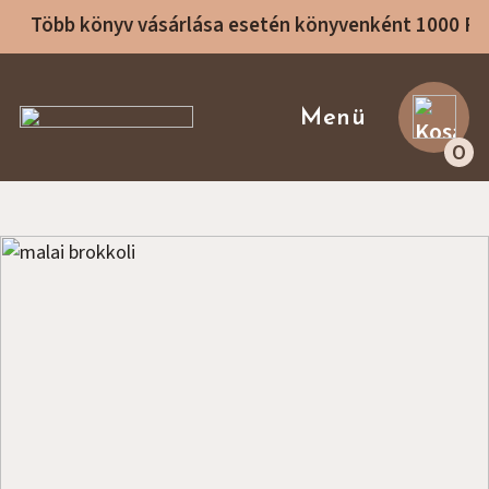
Több könyv vásárlása esetén könyvenként 1000 F
Sike Betti Kezdőlap
Menü
0
Receptek
Rólam
Receptkönyvek
Főzőtanfolyamok
Konzultáció
Blog
Ajánló