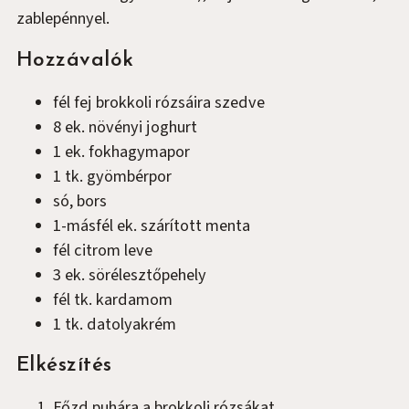
zablepénnyel.
Hozzávalók
fél
fej
brokkoli rózsáira szedve
8
ek.
növényi joghurt
1
ek.
fokhagymapor
1
tk.
gyömbérpor
só, bors
1-másfél
ek.
szárított menta
fél
citrom
leve
3
ek.
sörélesztőpehely
fél
tk.
kardamom
1
tk.
datolyakrém
Elkészítés
Főzd puhára a brokkoli rózsákat.