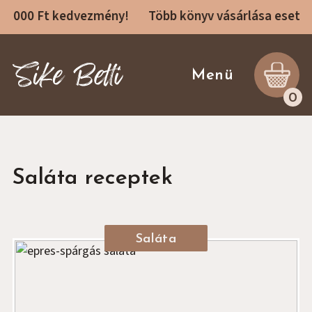
1000 Ft kedvezmény!
Több könyv vásárlása esetén
Sike Betti Kezdőlap
Menü
0
Receptek
Rólam
Receptkönyvek
Saláta receptek
Főzőtanfolyamok
Konzultáció
Saláta
Blog
Ajánló