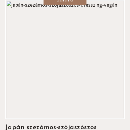
Saláta
Japán szezámos-szójaszószos