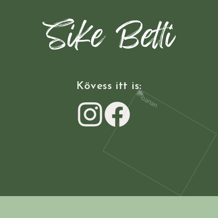
Sike Betti Kezdőlap
Kövess itt is: